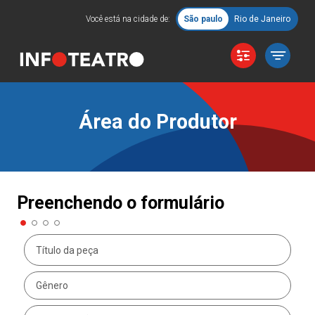
Você está na cidade de:
São paulo
Rio de Janeiro
Área do Produtor
Preenchendo o formulário