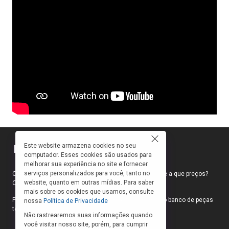
Este website armazena cookies no seu
computador. Esses cookies são usados para
melhorar sua experiência no site e fornecer
serviços personalizados para você, tanto no
Como faço para ir ao teatro? Onde compro ingressos e a que preços?
website, quanto em outras mídias. Para saber
Quais peças estão em cartaz?
mais sobre os cookies que usamos, consulte
Para responder a essas e outras perguntas, criamos o banco de peças
nossa
Política de Privacidade
teatrais do INFOTEATRO.
Não rastrearemos suas informações quando
você visitar nosso site, porém, para cumprir