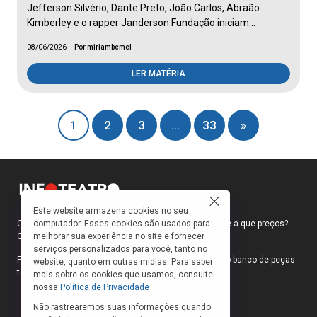
Jefferson Silvério, Dante Preto, João Carlos, Abraão
Kimberley e o rapper Janderson Fundação iniciam…
08/06/2026
Por miriambemel
LER MATÉRIA
1
2
3
…
33
»
Este website armazena cookies no seu
computador. Esses cookies são usados para
Como faço para ir ao teatro? Onde compro ingressos e a que preços?
melhorar sua experiência no site e fornecer
Quais peças estão em cartaz?
serviços personalizados para você, tanto no
Para responder a essas e outras perguntas, criamos o banco de peças
website, quanto em outras mídias. Para saber
teatrais do INFOTEATRO.
mais sobre os cookies que usamos, consulte
nossa
Política de Privacidade
Não rastrearemos suas informações quando