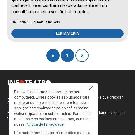
conhecem se encontram inesperadamente em um
consultório para sua sessão habitual de…
08/01/2023
Por Natália Beukers
LER MATÉRIA
«
1
2
Este website armazena cookies no seu
computador. Esses cookies são usados para
Como faço para ir ao teatro? Onde compro ingressos e a que preços?
melhorar sua experiência no site e fornecer
Quais peças estão em cartaz?
serviços personalizados para você, tanto no
Para responder a essas e outras perguntas, criamos o banco de peças
website, quanto em outras mídias. Para saber
teatrais do INFOTEATRO.
mais sobre os cookies que usamos, consulte
nossa
Política de Privacidade
Não rastrearemos suas informações quando