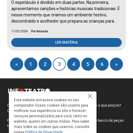
O espetáculo é dividido em duas partes. Na primeira,
apresentamos canções e histórias musicais tradicionais. É
nesse momento que criamos um ambiente festivo,
descontraído e acolhedor que prepara as crianças para…
11/07/2024
Por Amanda
LER MATÉRIA
«
1
2
3
4
5
6
»
Este website armazena cookies no seu
computador. Esses cookies são usados para
Como faço para ir ao teatro? Onde compro ingressos e a que preços?
melhorar sua experiência no site e fornecer
Quais peças estão em cartaz?
serviços personalizados para você, tanto no
Para responder a essas e outras perguntas, criamos o banco de peças
website, quanto em outras mídias. Para saber
teatrais do INFOTEATRO.
mais sobre os cookies que usamos, consulte
nossa
Política de Privacidade