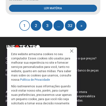
LER MATÉRIA
1
2
3
…
32
»
Este website armazena cookies no seu
computador. Esses cookies são usados para
Como faço para ir ao teatro? Onde compro ingressos e a que preços?
melhorar sua experiência no site e fornecer
Quais peças estão em cartaz?
serviços personalizados para você, tanto no
Para responder a essas e outras perguntas, criamos o banco de peças
website, quanto em outras mídias. Para saber
teatrais do INFOTEATRO.
mais sobre os cookies que usamos, consulte
nossa
Política de Privacidade
Não rastrearemos suas informações quando
você visitar nosso site, porém, para cumprir
As informações das peças cadastradas no site são de inteira
suas preferências, precisaremos usar apenas
responsabilidade das produções. O Infoteatro não se responsabiliza
um pequeno cookie, para que você não seja
pela atualização das informações das peças cadastradas.
solicitado a tomar essa decisão novamente.