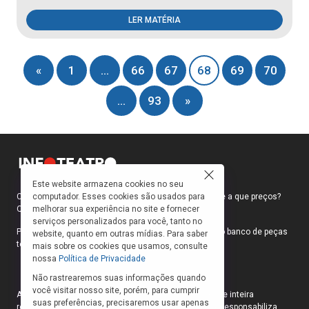
LER MATÉRIA
«
1
…
66
67
68
69
70
…
93
»
Este website armazena cookies no seu
computador. Esses cookies são usados para
Como faço para ir ao teatro? Onde compro ingressos e a que preços?
melhorar sua experiência no site e fornecer
Quais peças estão em cartaz?
serviços personalizados para você, tanto no
Para responder a essas e outras perguntas, criamos o banco de peças
website, quanto em outras mídias. Para saber
teatrais do INFOTEATRO.
mais sobre os cookies que usamos, consulte
nossa
Política de Privacidade
Não rastrearemos suas informações quando
você visitar nosso site, porém, para cumprir
As informações das peças cadastradas no site são de inteira
suas preferências, precisaremos usar apenas
responsabilidade das produções. O Infoteatro não se responsabiliza