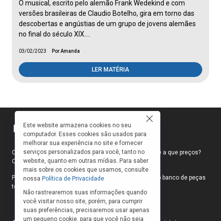
O musical, escrito pelo alemão Frank Wedekind e com
versões brasileiras de Claudio Botelho, gira em torno das
descobertas e angústias de um grupo de jovens alemães
no final do século XIX.…
03/02/2023
Por Amanda
LER MATÉRIA
Este website armazena cookies no seu
computador. Esses cookies são usados para
melhorar sua experiência no site e fornecer
serviços personalizados para você, tanto no
Como faço para ir ao teatro? Onde compro ingressos e a que preços?
website, quanto em outras mídias. Para saber
Quais peças estão em cartaz?
mais sobre os cookies que usamos, consulte
Para responder a essas e outras perguntas, criamos o banco de peças
nossa
Política de Privacidade
teatrais do INFOTEATRO.
Não rastrearemos suas informações quando
você visitar nosso site, porém, para cumprir
suas preferências, precisaremos usar apenas
um pequeno cookie, para que você não seja