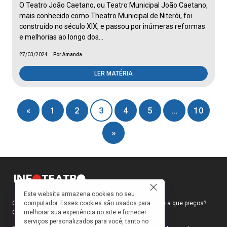
O Teatro João Caetano, ou Teatro Municipal João Caetano,
mais conhecido como Theatro Municipal de Niterói, foi
construído no século XIX, e passou por inúmeras reformas
e melhorias ao longo dos…
27/03/2024
Por Amanda
LER MATÉRIA
«
1
2
3
4
5
…
10
»
Este website armazena cookies no seu
computador. Esses cookies são usados para
Como faço para ir ao teatro? Onde compro ingressos e a que preços?
melhorar sua experiência no site e fornecer
Quais peças estão em cartaz?
serviços personalizados para você, tanto no