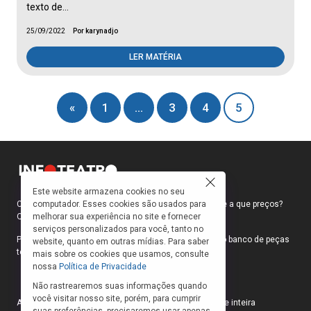
texto de…
25/09/2022
Por karynadjo
LER MATÉRIA
«
1
…
3
4
5
Este website armazena cookies no seu
computador. Esses cookies são usados para
Como faço para ir ao teatro? Onde compro ingressos e a que preços?
melhorar sua experiência no site e fornecer
Quais peças estão em cartaz?
serviços personalizados para você, tanto no
Para responder a essas e outras perguntas, criamos o banco de peças
website, quanto em outras mídias. Para saber
teatrais do INFOTEATRO.
mais sobre os cookies que usamos, consulte
nossa
Política de Privacidade
Não rastrearemos suas informações quando
você visitar nosso site, porém, para cumprir
As informações das peças cadastradas no site são de inteira