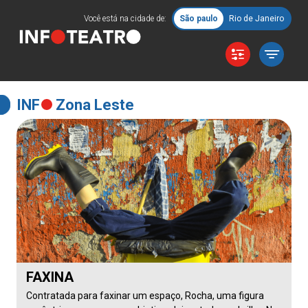
Você está na cidade de:
São paulo
Rio de Janeiro
INF
Zona Leste
FAXINA
Contratada para faxinar um espaço, Rocha, uma figura