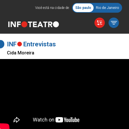
Você está na cidade de:
São paulo
Rio de Janeiro
INF
Entrevistas
Cida Moreira