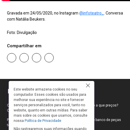
Gravada em 24/05/2020, no Instagram
@infoteatro_
. Conversa
com Natália Beukers.
Foto: Divulgação
Compartilhar em
Este website armazena cookies no seu
computador. Esses cookies são usados para
melhorar sua experiência no site e fornecer
serviços personalizados para você, tanto no
Como faço para ir ao teatro? Onde compro ingressos e a que preços?
website, quanto em outras mídias. Para saber
Quais peças estão em cartaz?
mais sobre os cookies que usamos, consulte
Para responder a essas e outras perguntas, criamos o banco de peças
nossa
Política de Privacidade
teatrais do INFOTEATRO.
Não rastrearemos suas informações quando