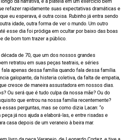
ongo da narrativa, e a plateia em um exercício bem
 que refazer rapidamente suas expectativas dramáticas e
 que eu esperava, é outra coisa. Rubinho já entra sendo
, outra idade, outra forma de ver o mundo. Um outro
té esse dia foi pródiga em ocultar por baixo das boas
e de bom tom trazer a público.
a década de 70, que um dos nossos grandes
bem retratou em suas peças teatrais, e séries
 fala apenas dessa família quando fala dessa família.
ia galopante, da histeria coletiva, da falta de empatia,
a que cresce de maneira assustadora em nossos dias.
os? Ou será que é tudo culpa da nossa mãe? Ou do
squisito que entrou na nossa família recentemente?
essas perguntas, mas se como dizia Lacan: “o
peça já nos ajuda a elaborá-las, e entre risadas e
a casa depois de um veraneio à beira mar.
em livro da peça Veraneio, de Leonardo Cortez, e tive a