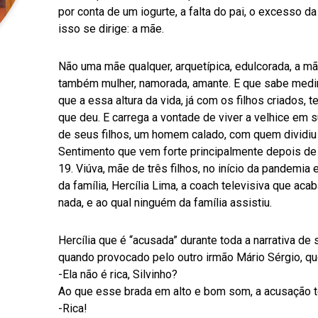
por conta de um iogurte, a falta do pai, o excesso d
isso se dirige: a mãe.
Não uma mãe qualquer, arquetípica, edulcorada, a mã
também mulher, namorada, amante. E que sabe medir
que a essa altura da vida, já com os filhos criados, 
que deu. E carrega a vontade de viver a velhice em s
de seus filhos, um homem calado, com quem dividiu u
Sentimento que vem forte principalmente depois d
19. Viúva, mãe de três filhos, no início da pandemia 
da família, Hercília Lima, a coach televisiva que a
nada, e ao qual ninguém da família assistiu.
Hercília que é “acusada” durante toda a narrativa de 
quando provocado pelo outro irmão Mário Sérgio, q
-Ela não é rica, Silvinho?
Ao que esse brada em alto e bom som, a acusação te
-Rica!