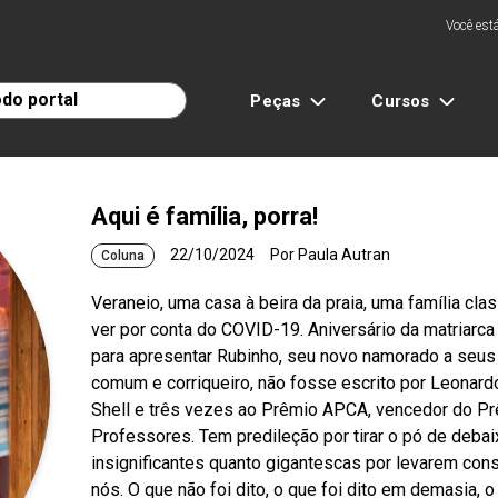
Você está
Peças
Cursos
Aqui é família, porra!
22/10/2024
Por Paula Autran
Coluna
Veraneio, uma casa à beira da praia, uma família c
ver por conta do COVID-19. Aniversário da matriarc
para apresentar Rubinho, seu novo namorado a seus f
comum e corriqueiro, não fosse escrito por Leonard
Shell e três vezes ao Prêmio APCA, vencedor do Pr
Professores. Tem predileção por tirar o pó de debai
insignificantes quanto gigantescas por levarem con
nós. O que não foi dito, o que foi dito em demasia, o