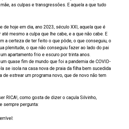
a mãe, as culpas e transgressões. E aquela a que tudo
e de hoje em dia, ano 2023, século XXI, aquela que é
 até mesmo a culpa que lhe cabe, e a que não cabe. E
tem a certeza de ter feito o que pôde, o que conseguiu, o
ua plenitude, o que não conseguiu fazer ao lado do pai
m apartamento frio e escuro por trinta anos.
e um quase fim de mundo que foi a pandemia de COVID-
ela se isola na casa nova de praia da filha bem sucedida
caba de estrear um programa novo, que de novo não tem
ser RICA!, como gosta de dizer o caçula Silvinho,
ue sempre pergunta:
rrível: