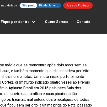
 na cidade de:
São paulo
Rio de Janeiro
Área do Produtor
Fique por dentro
Quem Somos
Contato
lasse média que se reencontra após dois anos sem se
a Laura, e também momento que ela considera perfeito
ilhos, nora e netos. Um mote inicial perfeitamente
o Cortez, dramaturgo indicado quatro vezes ao Prêmio
êmio Aplauso Brasil em 2016 pela peça Sala dos
xo do tapete das famílias e suas picuinhas tão
sigo os traumas, mal entendidos e recalques de todos
 que ficou sem ser dito, a última briga do Natal passado