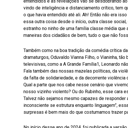
entendidos e as revelações vão se desdobrando ao l
vindo de inteligência e distanciamento crítico, tem
o que havia entendido até ali. Ah! Então não era isso
essa outra coisa desde o início, outra classe social
estranho no ninho de uma família classe média que a
maneiras dos cidadãos de bem, tudo o que não foss
Também como na boa tradição da comédia crítica d
dramaturgos, Oduvaldo Vianna Filho, o Vianinha, tão 
televisivas, como a A Grande Família1, Leonardo não
Fala também das nossas mazelas políticas, da violênc
da falta de solidariedade, e da decorrente violênci
Qual a parte que nos cabe nesse cenário que vivem
nosso vizinho violento? Ou do Rubinho, esse cara e
Talvez não sejamos mesmo capazes de responder a 
inconsciente se estrutura enquanto linguagem”, essa 
surpresas é bem mais do que costumamos trazer par
No início desse ano de 2024, foi publicada a versão 