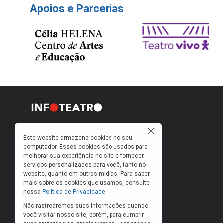
Apoios e Parcerias
Como faço para ir ao teatro? Onde compro
Este website armazena cookies no seu
ingressos e a que preços? Quais peças estão
computador. Esses cookies são usados para
em cartaz?
melhorar sua experiência no site e fornecer
serviços personalizados para você, tanto no
Para responder a essas e outras perguntas,
website, quanto em outras mídias. Para saber
criamos o banco de peças teatrais do
mais sobre os cookies que usamos, consulte
INFOTEATRO.
nossa
Política de Privacidade
As informações das peças cadastradas no site
Não rastrearemos suas informações quando
são de inteira responsabilidade das produções.
você visitar nosso site, porém, para cumprir
O Infoteatro não se responsabiliza pela