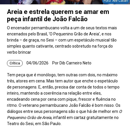
Foto: Ale Catan
Areia e estrela querem se amar em
peça infantil de João Falcão
O encenador pernambucano volta a um de seus textos mais
encenados pelo Brasil, ‘O Pequenino Grão de Areia’, e nos
brinda – de graça, no Sesi – com um espetáculo musical tão
simples quanto cativante, centrado sobretudo na força do
verbo brincar
04/06/2026
Por Dib Carneiro Neto
Crítica
Tem peça que é monólogo, tem outras com dois, no máximo
três, atores em cena. Mas tem autor que enche o espetáculo
de personagens. E, então, precisa dar conta de todos o tempo
inteiro, mantendo a coerência na relação entre eles,
encadeando cena por cena com pique, frescor e fluência no
ritmo. O veterano pernambucano João Falcão é bom nisso. Os
diálogos entre seus personagens são o que há de melhor em
O
Pequenino Grão de Areia
, infantil em cartaz gratuitamente no
Teatro do Sesi, em São Paulo.