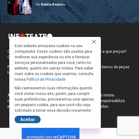
Por
Natália Beukers
Este website armazena cookies no seu
Como faço para ir ao teatro? Onde compro ingressos e a que preços?
computador. Esses cookies são usados para
Quais peças estão em cartaz?
melhorar sua experiência no site e fornecer
serviços personalizados para você, tanto no
Para responder a essas e outras perguntas, criamos o banco de peças
website, quanto em outras mídias. Para saber
teatrais do INFOTEATRO.
mais sobre os cookies que usamos, consulte
nossa
Política de Privacidade
Não rastrearemos suas informações quando
você visitar nosso site, porém, para cumprir
As informações das peças cadastradas no site são de inteira
suas preferências, precisaremos usar apenas
responsabilidade das produções. O Infoteatro não se responsabiliza
um pequeno cookie, para que você não seja
pela atualização das informações das peças cadastradas.
solicitado a tomar essa decisão novamente.
Aceitar