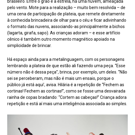
brasileiro. Entre o grão e a estrela, há uma nuvem, ameaçada
pelo vento. Mote para a realização – muito bem resolvida – de
uma cena de participação de plateia, que remete diretamente
à conhecida brincadeira de olhar para o céu e ficar adivinhando
o formato das nuvens, associando-as principalmente a bichos
(lagarta, girafa, sapo). As crianças adoram – e esse artifício
cênico é também outro momento magnético apoiado na
simplicidade de brincar.
Há espaço ainda para a metalinguagem, com os personagens
lembrando a plateia de que estão ali fazendo uma peça. “Esse
número não é dessa peça”, brinca, por exemplo, um deles. “Não
sei se perceberam, mas não é mais um ensaio, porque o
público já está aqui’, avisa. Hilária é a repetição de “Fechem as
cortinas! Fechem as cortinas!”, como se fosse uma desvairada
rainha de copas bradando: “Cortem as cabeças!” Criança adora
repetição e está aí mais uma inteligência associada ao simples.