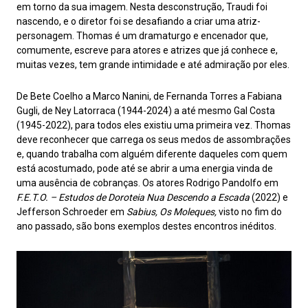
em torno da sua imagem. Nesta desconstrução, Traudi foi
nascendo, e o diretor foi se desafiando a criar uma atriz-
personagem. Thomas é um dramaturgo e encenador que,
comumente, escreve para atores e atrizes que já conhece e,
muitas vezes, tem grande intimidade e até admiração por eles.
De Bete Coelho a Marco Nanini, de Fernanda Torres a Fabiana
Gugli, de Ney Latorraca (1944-2024) a até mesmo Gal Costa
(1945-2022), para todos eles existiu uma primeira vez. Thomas
deve reconhecer que carrega os seus medos de assombrações
e, quando trabalha com alguém diferente daqueles com quem
está acostumado, pode até se abrir a uma energia vinda de
uma ausência de cobranças. Os atores Rodrigo Pandolfo em
F.E.T.O. – Estudos de Doroteia Nua Descendo a Escada
(2022) e
Jefferson Schroeder em
Sabius, Os Moleques,
visto no fim do
ano passado, são bons exemplos destes encontros inéditos.