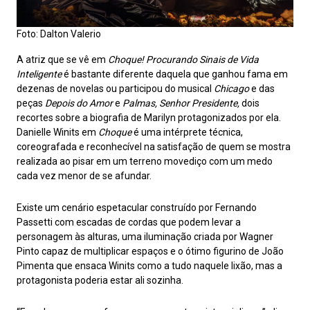
Foto: Dalton Valerio
A atriz que se vê em
Choque! Procurando Sinais de Vida
Inteligente
é bastante diferente daquela que ganhou fama em
dezenas de novelas ou participou do musical
Chicago
e das
peças
Depois do Amor
e
Palmas, Senhor Presidente,
dois
recortes sobre a biografia de Marilyn protagonizados por ela.
Danielle Winits em
Choque
é uma intérprete técnica,
coreografada e reconhecível na satisfação de quem se mostra
realizada ao pisar em um terreno movediço com um medo
cada vez menor de se afundar.
Existe um cenário espetacular construído por Fernando
Passetti com escadas de cordas que podem levar a
personagem às alturas, uma iluminação criada por Wagner
Pinto capaz de multiplicar espaços e o ótimo figurino de João
Pimenta que ensaca Winits como a tudo naquele lixão, mas a
protagonista poderia estar ali sozinha.