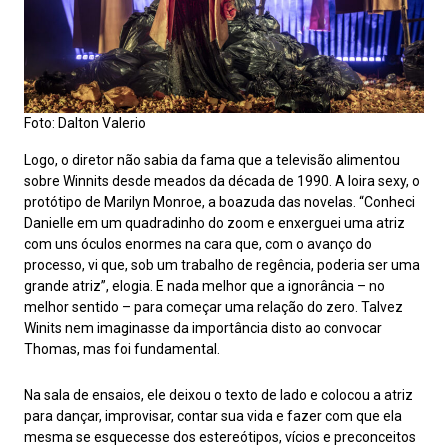
Foto: Dalton Valerio
Logo, o diretor não sabia da fama que a televisão alimentou
sobre Winnits desde meados da década de 1990. A loira sexy, o
protótipo de Marilyn Monroe, a boazuda das novelas. “Conheci
Danielle em um quadradinho do zoom e enxerguei uma atriz
com uns óculos enormes na cara que, com o avanço do
processo, vi que, sob um trabalho de regência, poderia ser uma
grande atriz”, elogia. E nada melhor que a ignorância – no
melhor sentido – para começar uma relação do zero. Talvez
Winits nem imaginasse da importância disto ao convocar
Thomas, mas foi fundamental.
Na sala de ensaios, ele deixou o texto de lado e colocou a atriz
para dançar, improvisar, contar sua vida e fazer com que ela
mesma se esquecesse dos estereótipos, vícios e preconceitos