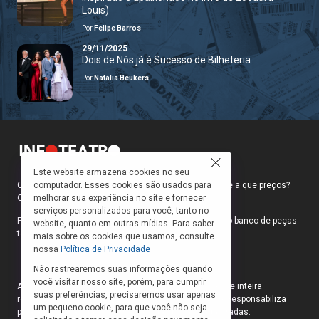
Louis)
Por
Felipe Barros
29/11/2025
Dois de Nós já é Sucesso de Bilheteria
Por
Natália Beukers
Este website armazena cookies no seu
Como faço para ir ao teatro? Onde compro ingressos e a que preços?
computador. Esses cookies são usados para
Quais peças estão em cartaz?
melhorar sua experiência no site e fornecer
serviços personalizados para você, tanto no
Para responder a essas e outras perguntas, criamos o banco de peças
website, quanto em outras mídias. Para saber
teatrais do INFOTEATRO.
mais sobre os cookies que usamos, consulte
nossa
Política de Privacidade
Não rastrearemos suas informações quando
você visitar nosso site, porém, para cumprir
As informações das peças cadastradas no site são de inteira
suas preferências, precisaremos usar apenas
responsabilidade das produções. O Infoteatro não se responsabiliza
um pequeno cookie, para que você não seja
pela atualização das informações das peças cadastradas.