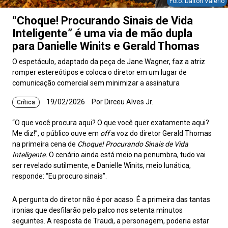
Foto: Dalton Valerio
“Choque! Procurando Sinais de Vida
Inteligente” é uma via de mão dupla
para Danielle Winits e Gerald Thomas
O espetáculo, adaptado da peça de Jane Wagner, faz a atriz
romper estereótipos e coloca o diretor em um lugar de
comunicação comercial sem minimizar a assinatura
19/02/2026
Por Dirceu Alves Jr.
Crítica
“O que você procura aqui? O que você quer exatamente aqui?
Me diz!”, o público ouve em
off
a voz do diretor Gerald Thomas
na primeira cena de
Choque! Procurando Sinais de Vida
Inteligente.
O cenário ainda está meio na penumbra, tudo vai
ser revelado sutilmente, e Danielle Winits, meio lunática,
responde: “Eu procuro sinais”.
A pergunta do diretor não é por acaso. É a primeira das tantas
ironias que desfilarão pelo palco nos setenta minutos
seguintes. A resposta de Traudi, a personagem, poderia estar