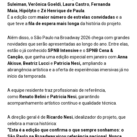
Suleiman
,
Verônica Goeldi
,
Laura Castro
,
Fernanda
Maia
,
Hipólyto
e
Zé Henrique de Paula
.
É a edição com
maior número de estrelas convidadas
e a
que teve a
fila de espera mais longa
da história do projeto.
Além disso, o São Paulo na Broadway 2026 chega com grandes
novidades que serão apresentadas ao longo do ano. Entre elas,
estão o já conhecido
SPNB Intensive
e o
SPNB Cena &
Canção
, que ganha uma edição especial em janeiro com
Anna
Akisue
,
Beatriz Lucci
e
Patricia Nesi,
ampliando a
abrangência artística e a oferta de experiências imersivas já no
início da temporada.
A equipe residente traz profissionais de referência,
como
Renato Belini
e
Patricia Nesi
, garantindo
acompanhamento artístico contínuo e qualidade técnica.
A direção geral é de
Ricardo Nesi
, idealizador do projeto, que
celebra a marca histórica:
“Esta é a edição que confirma o que sempre sonhamos: o
São Paulo na Broadway virou referência nacional. Nunca