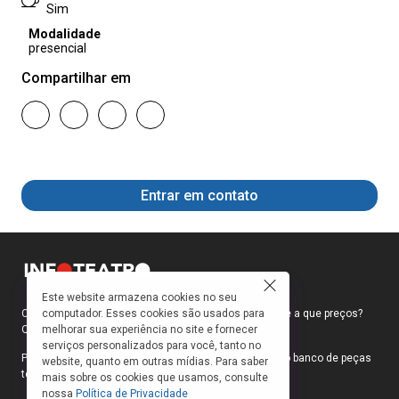
Sim
Modalidade
presencial
Compartilhar em
Entrar em contato
Este website armazena cookies no seu
Como faço para ir ao teatro? Onde compro ingressos e a que preços?
computador. Esses cookies são usados para
Quais peças estão em cartaz?
melhorar sua experiência no site e fornecer
serviços personalizados para você, tanto no
Para responder a essas e outras perguntas, criamos o banco de peças
website, quanto em outras mídias. Para saber
teatrais do INFOTEATRO.
mais sobre os cookies que usamos, consulte
nossa
Política de Privacidade