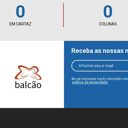
0
0
EM CARTAZ
COLUNAS
Receba as nossas 
Ao se inscrever você concorda co
política de privacidade