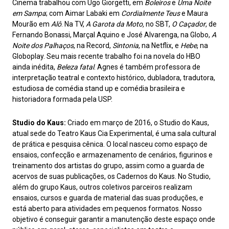
Cinema trabalhou com Ugo Giorgetti, em
Boleiros
e
Uma Noite
em Sampa
; com Aimar Labaki em
Cordialmente Teus
e Maura
Mourão em
Alô
. Na TV,
A Garota da Moto,
no SBT,
O Caçador
, de
Fernando Bonassi, Marçal Aquino e José Alvarenga, na Globo,
A
Noite dos Palhaços
, na Record,
Sintonia
, na Netflix, e
Hebe
, na
Globoplay. Seu mais recente trabalho foi na novela do HBO
ainda inédita,
Beleza fatal
. Agnes é também professora de
interpretação teatral e contexto histórico, dubladora, tradutora,
estudiosa de comédia stand up e comédia brasileira e
historiadora formada pela USP.
Studio do Kaus:
Criado em março de 2016, o Studio do Kaus,
atual sede do Teatro Kaus Cia Experimental, é uma sala cultural
de prática e pesquisa cênica. O local nasceu como espaço de
ensaios, confecção e armazenamento de cenários, figurinos e
treinamento dos artistas do grupo, assim como a guarda de
acervos de suas publicações, os Cadernos do Kaus. No Studio,
além do grupo Kaus, outros coletivos parceiros realizam
ensaios, cursos e guarda de material das suas produções, e
está aberto para atividades em pequenos formatos. Nosso
objetivo é conseguir garantir a manutenção deste espaço onde