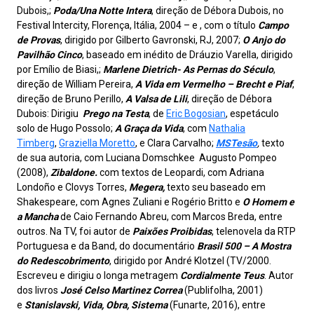
Dubois,;
Poda/Una Notte Intera
, direção de Débora Dubois, no
Festival Intercity, Florença, Itália, 2004 – e , com o título
Campo
de Provas
, dirigido por Gilberto Gavronski, RJ, 2007;
O Anjo do
Pavilhão Cinco
, baseado em inédito de Dráuzio Varella, dirigido
por Emílio de Biasi,;
Marlene Dietrich- As Pernas do Século
,
direção de William Pereira,
A Vida em Vermelho – Brecht e Piaf
,
direção de Bruno Perillo,
A Valsa de Lili
, direção de Débora
Dubois: Dirigiu
Prego na Testa
, de
Eric Bogosian
, espetáculo
solo de Hugo Possolo;
A Graça da Vida
, com
Nathalia
Timberg
,
Graziella Moretto
, e Clara Carvalho;
MSTesão
,
texto
de sua autoria, com Luciana Domschkee Augusto Pompeo
(2008),
Zibaldone.
com textos de Leopardi, com Adriana
Londoño e Clovys Torres,
Megera,
texto seu baseado em
Shakespeare, com Agnes Zuliani e Rogério Britto e
O Homem e
a Mancha
de Caio Fernando Abreu, com Marcos Breda, entre
outros. Na TV, foi autor de
Paixões Proibidas
, telenovela da RTP
Portuguesa e da Band, do documentário
Brasil 500 – A Mostra
do Redescobrimento
, dirigido por André Klotzel (TV/2000.
Escreveu e dirigiu o longa metragem
Cordialmente Teus
. Autor
dos livros
José Celso Martinez Correa
(Publifolha, 2001)
e
Stanislavski, Vida, Obra, Sistema
(Funarte, 2016), entre