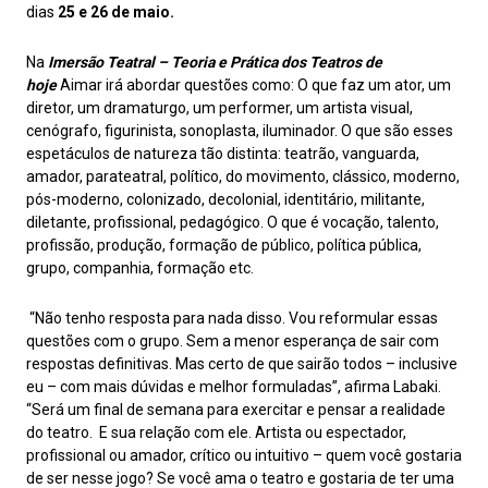
dias
25 e 26 de maio.
Na
Imersão Teatral –
Teoria e Prática dos Teatros de
hoje
Aimar
irá abordar questões como: O que faz um ator, um
diretor, um dramaturgo, um performer, um artista visual,
cenógrafo, figurinista, sonoplasta, iluminador. O que são esses
espetáculos de natureza tão distinta: teatrão, vanguarda,
amador, parateatral, político, do movimento, clássico, moderno,
pós-moderno, colonizado, decolonial, identitário, militante,
diletante, profissional, pedagógico. O que é vocação, talento,
profissão, produção, formação de público, política pública,
grupo, companhia, formação etc.
“Não tenho resposta para nada disso. Vou reformular essas
questões com o grupo. Sem a menor esperança de sair com
respostas definitivas. Mas certo de que sairão todos – inclusive
eu – com mais dúvidas e melhor formuladas”, afirma Labaki.
“Será um final de semana para exercitar e pensar a realidade
do teatro. E sua relação com ele. Artista ou espectador,
profissional ou amador, crítico ou intuitivo – quem você gostaria
de ser nesse jogo? Se você ama o teatro e gostaria de ter uma