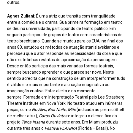
outros.
Agnes Zuliani
: É uma atriz que transita com tranquilidade
entre a comédia e o drama. Sua primeira formação em teatro
se deu na universidade, participando de teatro político. Em
seguida participou de grupos de teatro com características do
teatro brechtiano. Quando se mudou para os EUA, no final dos
anos 80, estudou os métodos de atuação stanislavskianos e
percebeu que o ator responde às necessidades da obra e que
não existe linhas restritas de aproximação da personagem.
Desde então participa das mais variadas formas teatrais,
sempre buscando aprender o que parece ser novo. Neste
sentido acredita que na construção de um ator/performer tudo
é válido e o mais importante é a criação imaginativa ou
imaginação criativa! Estar alerta e no momento
sempre. Formada em Interpretação Teatral pelo Lee Strasberg
Theatre Institute em Nova York. No teatro atuou em inúmeras
peças, como
No Alvo
,
Boa Noite, Mãe
(indicada ao prêmio Shell
de melhor atriz),
Caros Ouvintes
e integrou o elenco fixo do
projeto
Terça Insana
durante sete anos. Em Miami produziu
durante três anos o
Festival FLA/BRA
(Florida – Brasil). No