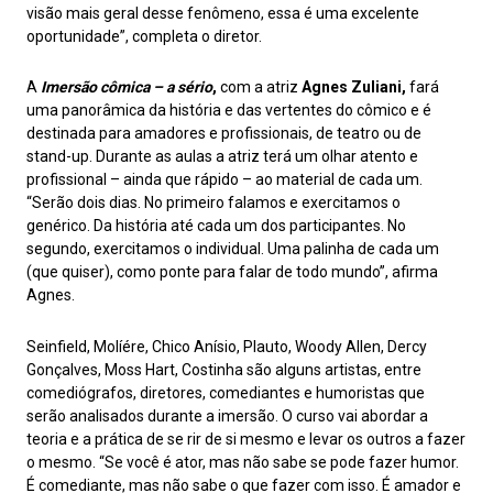
visão mais geral desse fenômeno, essa é uma excelente
oportunidade”, completa o diretor.
A
Imersão cômica – a sério
,
com a atriz
Agnes Zuliani,
fará
uma panorâmica da história e das vertentes do cômico e é
destinada para amadores e profissionais, de teatro ou de
stand-up. Durante as aulas a atriz terá um olhar atento e
profissional – ainda que rápido – ao material de cada um.
“Serão dois dias. No primeiro falamos e exercitamos o
genérico. Da história até cada um dos participantes. No
segundo, exercitamos o individual. Uma palinha de cada um
(que quiser), como ponte para falar de todo mundo”, afirma
Agnes.
Seinfield, Molíére, Chico Anísio, Plauto, Woody Allen, Dercy
Gonçalves, Moss Hart, Costinha são alguns artistas, entre
comediógrafos, diretores, comediantes e humoristas que
serão analisados durante a imersão. O curso vai abordar a
teoria e a prática de se rir de si mesmo e levar os outros a fazer
o mesmo. “Se você é ator, mas não sabe se pode fazer humor.
É comediante, mas não sabe o que fazer com isso. É amador e