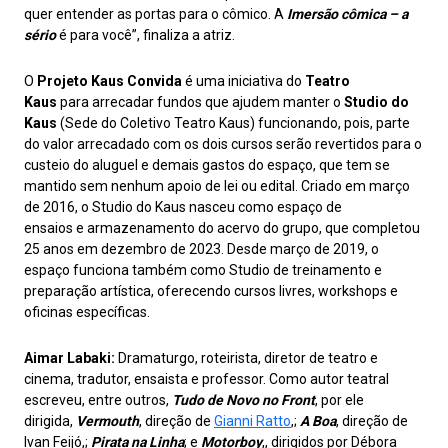
quer entender as portas para o cômico. A
Imersão cômica – a
sério
é para você”, finaliza a atriz.
O
Projeto Kaus Convida
é uma iniciativa do
Teatro
Kaus
para
arrecadar fundos que ajudem
manter o
Studio do
Kaus
(Sede do Coletivo Teatro Kaus)
funcionando, pois, parte
do valor arrecadado com os dois cursos serão revertidos para o
custeio do aluguel e demais gastos do espaço, que tem se
mantido sem nenhum apoio de lei ou edital. Criado em março
de 2016, o Studio do Kaus nasceu como espaço de
ensaios e armazenamento do acervo do grupo, que completou
25 anos em dezembro de 2023. Desde março de 2019, o
espaço funciona também como Studio de treinamento e
preparação artística, oferecendo cursos livres, workshops e
oficinas específicas.
Aimar Labaki:
Dramaturgo, roteirista, diretor de teatro e
cinema, tradutor, ensaista e professor. Como autor teatral
escreveu, entre outros,
Tudo de Novo no Front
, por ele
dirigida,
Vermouth
, direção de
Gianni Ratto
,;
A Boa
, direção de
Ivan Feijó,;
Pirata na Linha
; e
Motorboy
,, dirigidos por Débora