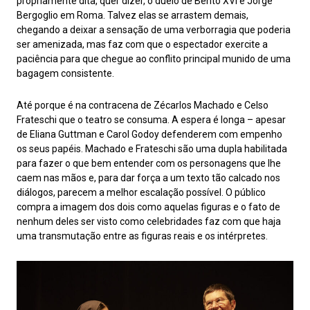
propriamente dita, quer dizer, o duelo de Bento XVI e Jorge
Bergoglio em Roma. Talvez elas se arrastem demais,
chegando a deixar a sensação de uma verborragia que poderia
ser amenizada, mas faz com que o espectador exercite a
paciência para que chegue ao conflito principal munido de uma
bagagem consistente.
Até porque é na contracena de Zécarlos Machado e Celso
Frateschi que o teatro se consuma. A espera é longa – apesar
de Eliana Guttman e Carol Godoy defenderem com empenho
os seus papéis. Machado e Frateschi são uma dupla habilitada
para fazer o que bem entender com os personagens que lhe
caem nas mãos e, para dar força a um texto tão calcado nos
diálogos, parecem a melhor escalação possível. O público
compra a imagem dos dois como aquelas figuras e o fato de
nenhum deles ser visto como celebridades faz com que haja
uma transmutação entre as figuras reais e os intérpretes.