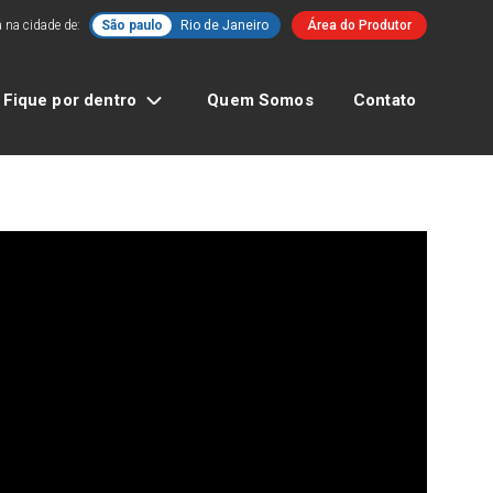
 na cidade de:
São paulo
Rio de Janeiro
Área do Produtor
Fique por dentro
Quem Somos
Contato