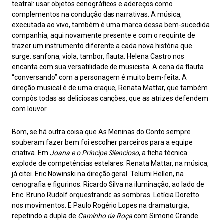
teatral: usar objetos cenográficos e adereços como
complementos na condução das narrativas. A música,
executada ao vivo, também é uma marca dessa bem-sucedida
companhia, aqui novamente presente e com o requinte de
trazer um instrumento diferente a cada nova história que
surge: sanfona, viola, tambor, flauta. Helena Castro nos
encanta com sua versatilidade de musicista. A cena da flauta
“conversando” com a personagem é muito bem-feita. A
direção musical é de uma craque, Renata Mattar, que também
compôs todas as deliciosas canções, que as atrizes defendem
com louvor.
Bom, se há outra coisa que As Meninas do Conto sempre
souberam fazer bem foi escolher parceiros para a equipe
criativa. Em
Joana e o Príncipe Silencioso
, a ficha técnica
explode de competências estelares. Renata Mattar, na música,
já citei. Eric Nowinski na direção geral. Telumi Hellen, na
cenografia e figurinos. Ricardo Silva na iluminação, ao lado de
Eric. Bruno Rudolf orquestrando as sombras. Letícia Doretto
nos movimentos. E Paulo Rogério Lopes na dramaturgia,
repetindo a dupla de
Caminho da Roça
com Simone Grande.