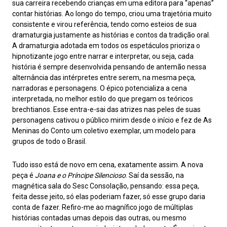
sua carreira recebendo crianças em uma editora para “apenas”
contar histórias. Ao longo do tempo, criou uma trajetória muito
consistente e virou referência, tendo como esteios de sua
dramaturgia justamente as histórias e contos da tradição oral.
A dramaturgia adotada em todos os espetáculos prioriza o
hipnotizante jogo entre narrar e interpretar, ou seja, cada
história é sempre desenvolvida pensando de antemão nessa
alternância das intérpretes entre serem, na mesma peça,
narradoras e personagens. O épico potencializa a cena
interpretada, no melhor estilo do que pregam os teóricos
brechtianos. Esse entra-e-sai das atrizes nas peles de suas
personagens cativou o público mirim desde o início e fez de As
Meninas do Conto um coletivo exemplar, um modelo para
grupos de todo o Brasil.
Tudo isso está de novo em cena, exatamente assim. A nova
peça é
Joana e o Príncipe Silencioso
. Saí da sessão, na
magnética sala do Sesc Consolação, pensando: essa peça,
feita desse jeito, só elas poderiam fazer, só esse grupo daria
conta de fazer. Refiro-me ao magnífico jogo de múltiplas
histórias contadas umas depois das outras, ou mesmo