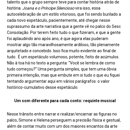
talento que o grupo sempre teve para contar história atrás de
história.
Joana e o Príncipe Silencioso
vira isso, essa
autocelebração de um estilo vitorioso, que foi sendo burilado a
cada novo espetáculo, pacientemente, até chegar nesse
suprassumo da arte narrativa que a gente vê no palco do Sesc
Consolação. Por terem feito tudo o que fizeram, e que a gente
foi aplaudindo ano após ano, é que agora elas puderam
mostrar algo tão maravilhosamente ardiloso, tão plenamente
arquitetado e concebido. Isso fica muito evidente ao final de
tudo. É um espetáculo volumoso, potente, feito de acúmulos.
Não à toa há no texto a pergunta: “Você se lembra de como
tudo começou?” Uma pergunta simples, que tem uma óbvia
primeira intenção, mas que embute em si tudo o que eu fiquei
tentando argumentar aqui em vários parágrafos: o valor
histórico-cumulativo desse espetáculo.
Um som diferente para cada conto: requinte musical
Nesse trânsito entre narrar e realizar/encarnar as figuras no
palco, Simone e Helena perseguem a precisão física e gestual,
além de contar muito com um dos maiores encantos da arte