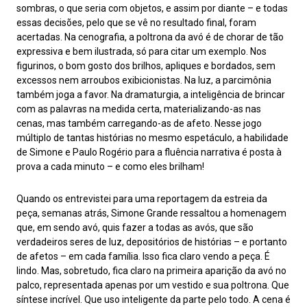
sombras, o que seria com objetos, e assim por diante – e todas
essas decisões, pelo que se vê no resultado final, foram
acertadas. Na cenografia, a poltrona da avó é de chorar de tão
expressiva e bem ilustrada, só para citar um exemplo. Nos
figurinos, o bom gosto dos brilhos, apliques e bordados, sem
excessos nem arroubos exibicionistas. Na luz, a parcimônia
também joga a favor. Na dramaturgia, a inteligência de brincar
com as palavras na medida certa, materializando-as nas
cenas, mas também carregando-as de afeto. Nesse jogo
múltiplo de tantas histórias no mesmo espetáculo, a habilidade
de Simone e Paulo Rogério para a fluência narrativa é posta à
prova a cada minuto – e como eles brilham!
Quando os entrevistei para uma reportagem da estreia da
peça, semanas atrás, Simone Grande ressaltou a homenagem
que, em sendo avó, quis fazer a todas as avós, que são
verdadeiros seres de luz, depositórios de histórias – e portanto
de afetos – em cada família. Isso fica claro vendo a peça. É
lindo. Mas, sobretudo, fica claro na primeira aparição da avó no
palco, representada apenas por um vestido e sua poltrona. Que
síntese incrível. Que uso inteligente da parte pelo todo. A cena é