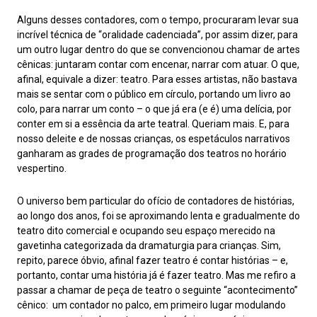
Alguns desses contadores, com o tempo, procuraram levar sua
incrível técnica de “oralidade cadenciada”, por assim dizer, para
um outro lugar dentro do que se convencionou chamar de artes
cênicas: juntaram contar com encenar, narrar com atuar. O que,
afinal, equivale a dizer: teatro. Para esses artistas, não bastava
mais se sentar com o público em círculo, portando um livro ao
colo, para narrar um conto – o que já era (e é) uma delícia, por
conter em si a essência da arte teatral. Queriam mais. E, para
nosso deleite e de nossas crianças, os espetáculos narrativos
ganharam as grades de programação dos teatros no horário
vespertino.
O universo bem particular do ofício de contadores de histórias,
ao longo dos anos, foi se aproximando lenta e gradualmente do
teatro dito comercial e ocupando seu espaço merecido na
gavetinha categorizada da dramaturgia para crianças. Sim,
repito, parece óbvio, afinal fazer teatro é contar histórias – e,
portanto, contar uma história já é fazer teatro. Mas me refiro a
passar a chamar de peça de teatro o seguinte “acontecimento”
cênico: um contador no palco, em primeiro lugar modulando