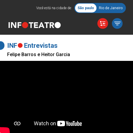
Você está na cidade de:
São paulo
Rio de Janeiro
INF
Entrevistas
Felipe Barros e Heitor Garcia