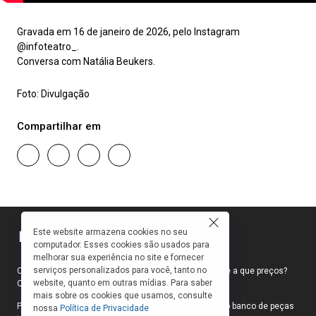
Gravada em 16 de janeiro de 2026, pelo Instagram
@infoteatro_.
Conversa com Natália Beukers.
Foto: Divulgação
Compartilhar em
Este website armazena cookies no seu
computador. Esses cookies são usados para
melhorar sua experiência no site e fornecer
serviços personalizados para você, tanto no
Como faço para ir ao teatro? Onde compro ingressos e a que preços?
website, quanto em outras mídias. Para saber
Quais peças estão em cartaz?
mais sobre os cookies que usamos, consulte
Para responder a essas e outras perguntas, criamos o banco de peças
nossa
Política de Privacidade