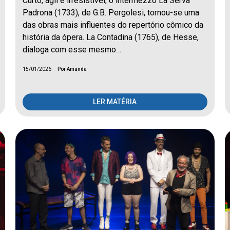
Curto, ágil e irresistível, o intermezzo La Serva
Padrona (1733), de G.B. Pergolesi, tornou-se uma
das obras mais influentes do repertório cômico da
história da ópera. La Contadina (1765), de Hesse,
dialoga com esse mesmo…
15/01/2026
Por Amanda
LER MATÉRIA