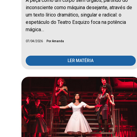
A peça como um corpo sem órgãos, partindo do
inconsciente como máquina desejante, através de
um texto lírico dramático, singular e radical: o
espetáculo do Teatro Esquizo foca na potência
mágica…
07/04/2026
Por Amanda
LER MATÉRIA