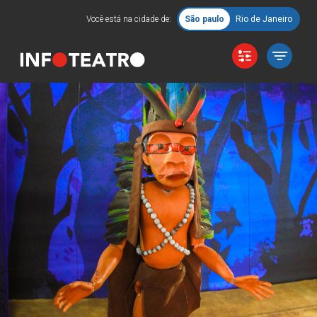
Você está na cidade de:
São paulo
Rio de Janeiro