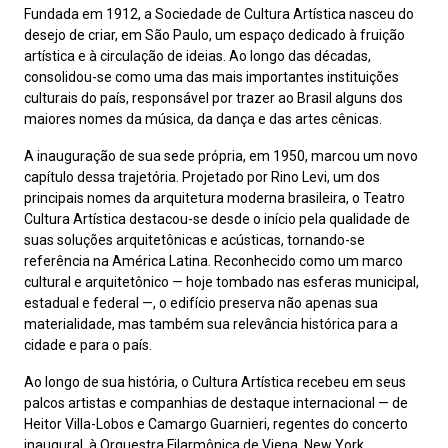
Fundada em 1912, a Sociedade de Cultura Artística nasceu do
desejo de criar, em São Paulo, um espaço dedicado à fruição
artística e à circulação de ideias. Ao longo das décadas,
consolidou-se como uma das mais importantes instituições
culturais do país, responsável por trazer ao Brasil alguns dos
maiores nomes da música, da dança e das artes cênicas.
A inauguração de sua sede própria, em 1950, marcou um novo
capítulo dessa trajetória. Projetado por Rino Levi, um dos
principais nomes da arquitetura moderna brasileira, o Teatro
Cultura Artística destacou-se desde o início pela qualidade de
suas soluções arquitetônicas e acústicas, tornando-se
referência na América Latina. Reconhecido como um marco
cultural e arquitetônico — hoje tombado nas esferas municipal,
estadual e federal —, o edifício preserva não apenas sua
materialidade, mas também sua relevância histórica para a
cidade e para o país.
Ao longo de sua história, o Cultura Artística recebeu em seus
palcos artistas e companhias de destaque internacional — de
Heitor Villa-Lobos e Camargo Guarnieri, regentes do concerto
inaugural, à Orquestra Filarmônica de Viena, New York