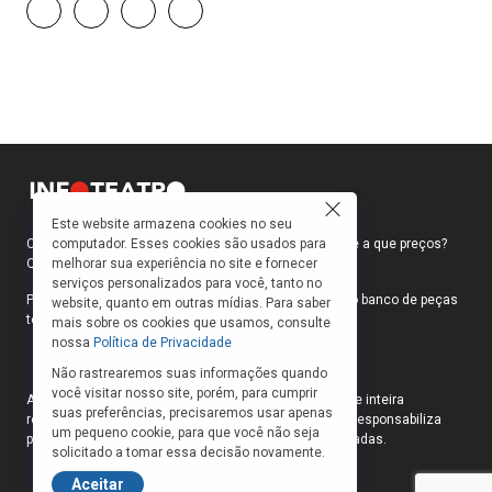
Este website armazena cookies no seu
computador. Esses cookies são usados para
Como faço para ir ao teatro? Onde compro ingressos e a que preços?
melhorar sua experiência no site e fornecer
Quais peças estão em cartaz?
serviços personalizados para você, tanto no
Para responder a essas e outras perguntas, criamos o banco de peças
website, quanto em outras mídias. Para saber
teatrais do INFOTEATRO.
mais sobre os cookies que usamos, consulte
nossa
Política de Privacidade
Não rastrearemos suas informações quando
você visitar nosso site, porém, para cumprir
As informações das peças cadastradas no site são de inteira
suas preferências, precisaremos usar apenas
responsabilidade das produções. O Infoteatro não se responsabiliza
um pequeno cookie, para que você não seja
pela atualização das informações das peças cadastradas.
solicitado a tomar essa decisão novamente.
Aceitar