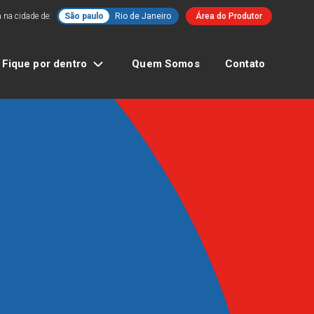
 na cidade de:
São paulo
Rio de Janeiro
Área do Produtor
Fique por dentro
Quem Somos
Contato