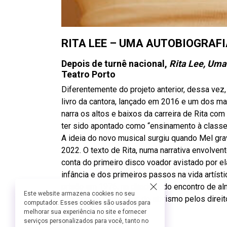
RITA LEE – UMA AUTOBIOGRAF
Depois de turnê nacional,
Rita Lee, Uma
Teatro Porto
Diferentemente do projeto anterior, dessa vez,
livro da cantora, lançado em 2016 e um dos mai
narra os altos e baixos da carreira de Rita c
ter sido apontado como “ensinamento à classe a
A ideia do novo musical surgiu quando Mel gra
2022. O texto de Rita, numa narrativa envolvent
conta do primeiro disco voador avistado por el
infância e dos primeiros passos na vida artístic
prisão em 1976, na ditadura; do encontro de 
Este website armazena cookies no seu
dos discos clássicos; do ativismo pelos direit
computador. Esses cookies são usados para
melhorar sua experiência no site e fornecer
Ficha Técnica:
serviços personalizados para você, tanto no