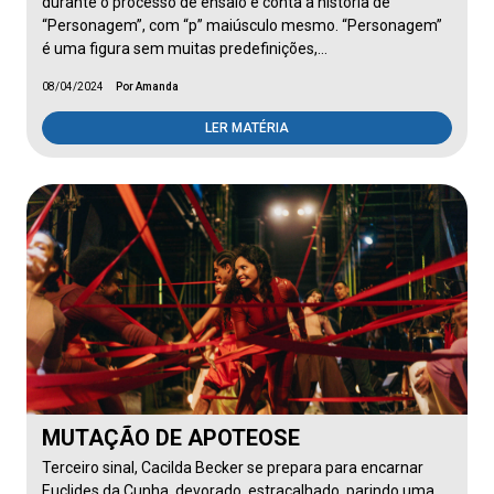
durante o processo de ensaio e conta a história de
“Personagem”, com “p” maiúsculo mesmo. “Personagem”
é uma figura sem muitas predefinições,…
08/04/2024
Por Amanda
LER MATÉRIA
MUTAÇÃO DE APOTEOSE
Terceiro sinal, CaciIda Becker se prepara para encarnar
Euclides da Cunha, devorado, estraçalhado, parindo uma