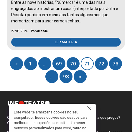
Entre as nove histórias, “Números” é uma das mais
engraçadas ao mostrar um casal (interpretado por Júlia e
Priscila) perdido em meio aos tantos algarismos que
memorizam para usar como senhas…
27/03/2024
Por Amanda
LER MATÉRIA
«
1
…
69
70
71
72
73
…
93
»
Este website armazena cookies no seu
computador. Esses cookies são usados para
Como faço para ir ao teatro? Onde compro ingressos e a que preços?
melhorar sua experiência no site e fornecer
Quais peças estão em cartaz?
serviços personalizados para você, tanto no