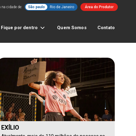
 na cidade de:
São paulo
Rio de Janeiro
Área do Produtor
Fique por dentro
Quem Somos
Contato
EXÍLIO