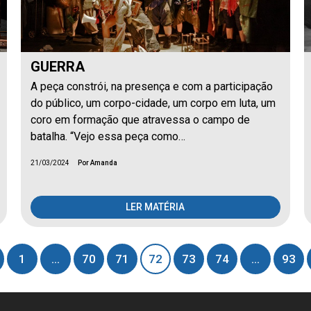
GUERRA
A peça constrói, na presença e com a participação
do público, um corpo-cidade, um corpo em luta, um
coro em formação que atravessa o campo de
batalha. “Vejo essa peça como…
21/03/2024
Por Amanda
LER MATÉRIA
1
…
70
71
72
73
74
…
93