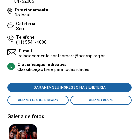
04752005
Estacionamento
No local
Cafeteria
Sim
Telefone
(11) 5541-4000
E-mail
relacionamento.santoamaro@sescsp.org.br
Classificação indicativa
L
Classificação Livre para todas idades
GARANTA SEU INGRESSO NA BILHETERIA
VER NO GOOGLE MAPS
VER NO WAZE
Galeria de fotos