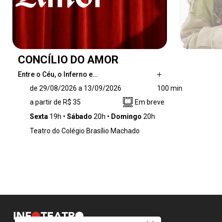
CONCÍLIO DO AMOR
Entre o Céu, o Inferno e…
Entre o Céu, o Inferno e a corte papal, uma
de 29/08/2026 a 13/09/2026
100 min
reunião extraordinária é convocada para
a partir de R$ 35
Em breve
decidir o destino da humanidade. Inspirado na
obra do dramaturgo alemão Oskar Panizza,
Sexta
19h
Sábado
20h
Domingo
20h
Concílio do Amor é uma sátira provocadora
Teatro do Colégio Brasílio Machado
que atravessa mais de um século desafiando
dogmas, expondo a hipocrisia do poder e
questionando os limites entre moral, desejo,
fé e liberdade.