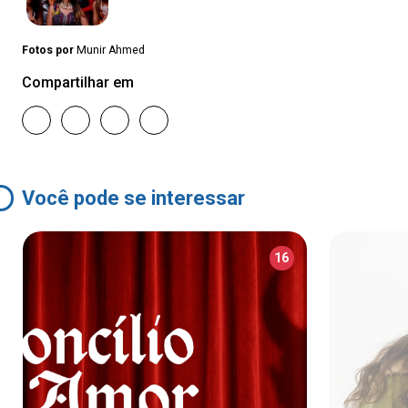
Fotos por
Munir Ahmed
Compartilhar em
Você pode se interessar
16