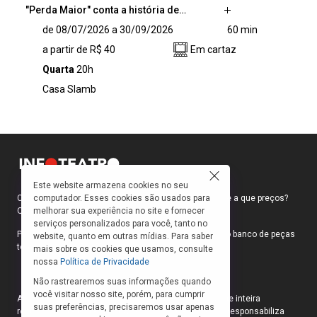
"Perda Maior" conta a história de…
"Perda Maior" conta a história de três
de 08/07/2026 a 30/09/2026
60 min
personagens que são seduzidos pelo anúncio
a partir de R$ 40
Em cartaz
de um suposto método de treinamento, que
promete o sucesso imediato, tornam-se
Quarta
20h
voluntários de um estranho experimento que
Casa Slamb
se revela em armadilha e que os mantém
aprisionados.
Este website armazena cookies no seu
computador. Esses cookies são usados para
Como faço para ir ao teatro? Onde compro ingressos e a que preços?
melhorar sua experiência no site e fornecer
Quais peças estão em cartaz?
serviços personalizados para você, tanto no
Para responder a essas e outras perguntas, criamos o banco de peças
website, quanto em outras mídias. Para saber
teatrais do INFOTEATRO.
mais sobre os cookies que usamos, consulte
nossa
Política de Privacidade
Não rastrearemos suas informações quando
você visitar nosso site, porém, para cumprir
As informações das peças cadastradas no site são de inteira
suas preferências, precisaremos usar apenas
responsabilidade das produções. O Infoteatro não se responsabiliza