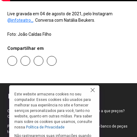
Live gravada em 04 de agosto de 2021, pelo Instagram
@infoteatro_
. Conversa com Natália Beukers.
Foto: João Caldas Filho
Compartilhar em
Este website armazena cookies no seu
computador. Esses cookies são usados para
melhorar sua experiência no site e fornecer
serviços personalizados para você, tanto no
Como faço para ir ao teatro? Onde compro ingressos e a que preços?
website, quanto em outras mídias. Para saber
Quais peças estão em cartaz?
mais sobre os cookies que usamos, consulte
Para responder a essas e outras perguntas, criamos o banco de peças
nossa
Política de Privacidade
teatrais do INFOTEATRO.
Não rastrearemos suas informações quando