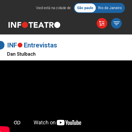
Você está na cidade de:
São paulo
Rio de Janeiro
INF
Entrevistas
Dan Stulbach