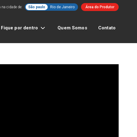
 na cidade de:
São paulo
Rio de Janeiro
Área do Produtor
Fique por dentro
Quem Somos
Contato