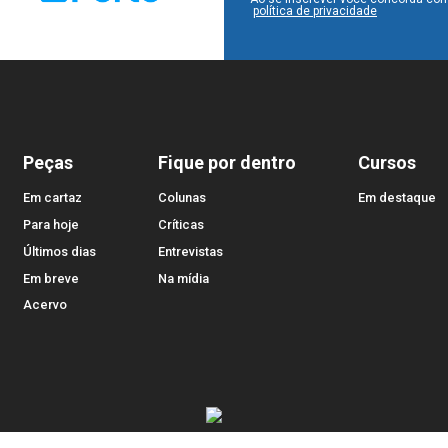
política de privacidade
Peças
Fique por dentro
Cursos
Em cartaz
Colunas
Em destaque
Para hoje
Críticas
Últimos dias
Entrevistas
Em breve
Na mídia
Acervo