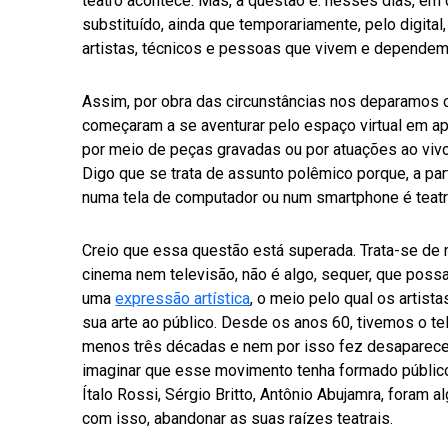
teatro acontece. Mas, a questão é: nesses dias, em 
substituído, ainda que temporariamente, pelo digital
artistas, técnicos e pessoas que vivem e dependem
Assim, por obra das circunstâncias nos deparamos 
começaram a se aventurar pelo espaço virtual em 
por meio de peças gravadas ou por atuações ao vivo
Digo que se trata de assunto polêmico porque, a part
numa tela de computador ou num smartphone é teatro,
Creio que essa questão está superada. Trata-se de 
cinema nem televisão, não é algo, sequer, que pos
uma
expressão artística
, o meio pelo qual os artista
sua arte ao público. Desde os anos 60, tivemos o te
menos três décadas e nem por isso fez desaparecer
imaginar que esse movimento tenha formado público
Ítalo Rossi, Sérgio Britto, Antônio Abujamra, foram 
com isso, abandonar as suas raízes teatrais.