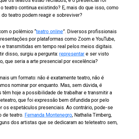
que os teatros estão fechados, e o presencial foi
, o teatro continua existindo? E, mais do que isso, como
 do teatro podem reagir e sobreviver?
com o polêmico “
teatro online
”. Diversos profissionais
apresentações por plataformas como Zoom e YouTube,
 e transmitidas em tempo real pelos meios digitais.
ir disso, surgiu a pergunta:
representar
e ser visto
 que seria a arte presencial por excelência?
mais um formato: não é exatamente teatro, não é
samos nominar por enquanto. Mas, sem dúvida, é
s têm hoje a possibilidade de trabalhar e transmitir a
leteatro, que foi expressão bem difundida por pelo
 os espetáculos presenciais. Ao contrário, pode-se
 de teatro.
Fernanda Montenegro
, Nathalia Timberg,
alguns dos artistas que se dedicaram ao teleteatro sem,