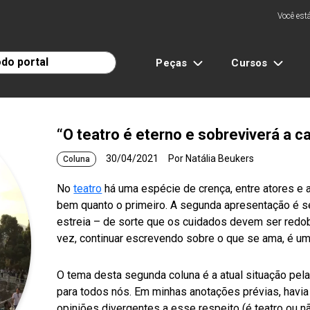
Você está
Peças
Cursos
“O teatro é eterno e sobreviverá a 
30/04/2021
Por Natália Beukers
Coluna
No
teatro
há uma espécie de crença, entre atores e a
bem quanto o primeiro. A segunda apresentação é se
estreia – de sorte que os cuidados devem ser redo
vez, continuar escrevendo sobre o que se ama, é um 
O tema desta segunda coluna é a atual situação pela
para todos nós. Em minhas anotações prévias, havia 
opiniões divergentes a esse respeito (é teatro ou 