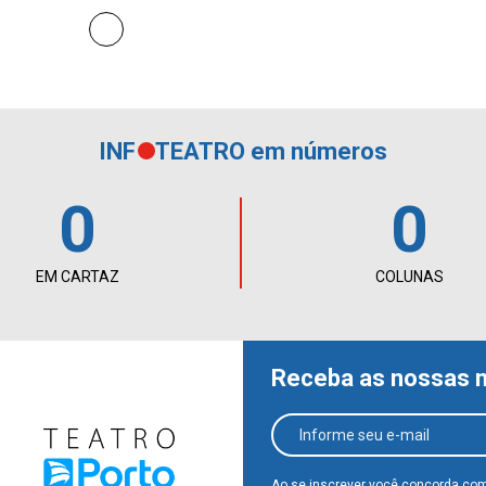
INF
TEATRO em números
0
0
EM CARTAZ
COLUNAS
Receba as nossas 
Ao se inscrever você concorda co