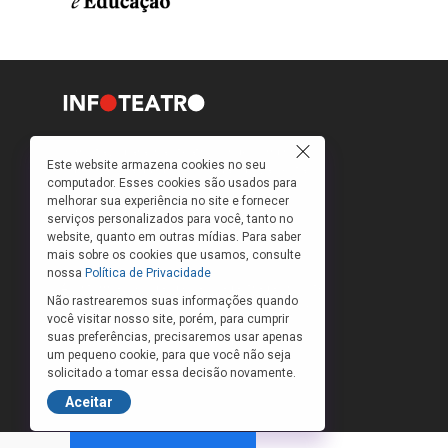
Como faço para ir ao teatro? Onde compro
Este website armazena cookies no seu
ingressos e a que preços? Quais peças estão
computador. Esses cookies são usados para
em cartaz?
melhorar sua experiência no site e fornecer
serviços personalizados para você, tanto no
Para responder a essas e outras perguntas,
website, quanto em outras mídias. Para saber
criamos o banco de peças teatrais do
mais sobre os cookies que usamos, consulte
INFOTEATRO.
nossa
Política de Privacidade
As informações das peças cadastradas no site
Não rastrearemos suas informações quando
são de inteira responsabilidade das produções.
você visitar nosso site, porém, para cumprir
O Infoteatro não se responsabiliza pela
suas preferências, precisaremos usar apenas
atualização das informações das peças
um pequeno cookie, para que você não seja
cadastradas.
solicitado a tomar essa decisão novamente.
Aceitar