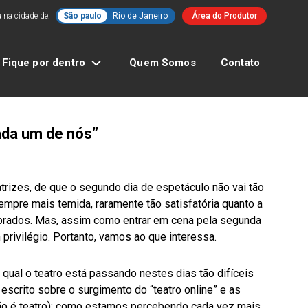
 na cidade de:
São paulo
Rio de Janeiro
Área do Produtor
Fique por dentro
Quem Somos
Contato
cada um de nós”
trizes, de que o segundo dia de espetáculo não vai tão
mpre mais temida, raramente tão satisfatória quanto a
brados. Mas, assim como entrar em cena pela segunda
privilégio. Portanto, vamos ao que interessa.
 qual o teatro está passando nestes dias tão difíceis
escrito sobre o surgimento do “teatro online” e as
não é teatro); como estamos percebendo cada vez mais