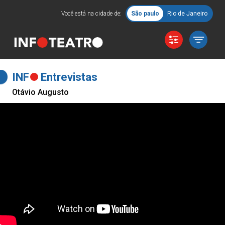
Você está na cidade de:
São paulo
Rio de Janeiro
INF
Entrevistas
Otávio Augusto