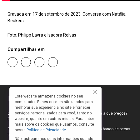
Gravada em 17 de setembro de 2023. Conversa com Natália
Beukers.
Foto: Philipp Lavra e Isadora Relvas
Compartilhar em
Este website armazena cookies no seu
computador. Esses cookies são usados para
melhorar sua experiência no site e fornecer
serviços personalizados para você, tanto no
Como faço para ir ao teatro? Onde compro ingressos e a que preços?
website, quanto em outras mídias. Para saber
Quais peças estão em cartaz?
mais sobre os cookies que usamos, consulte
Para responder a essas e outras perguntas, criamos o banco de peças
nossa
Política de Privacidade
teatrais do INFOTEATRO.
Não rastrearemos suas informações quando