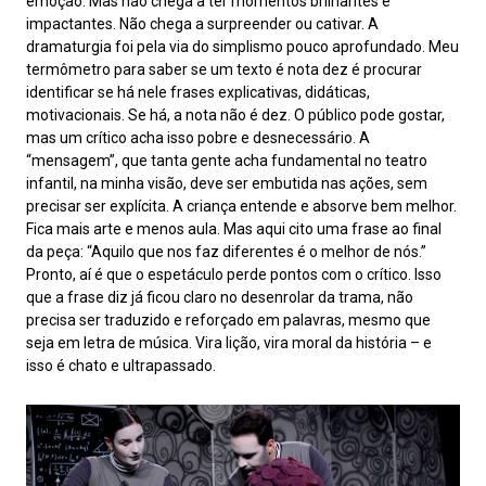
emoção. Mas não chega a ter momentos brilhantes e
impactantes. Não chega a surpreender ou cativar. A
dramaturgia foi pela via do simplismo pouco aprofundado. Meu
termômetro para saber se um texto é nota dez é procurar
identificar se há nele frases explicativas, didáticas,
motivacionais. Se há, a nota não é dez. O público pode gostar,
mas um crítico acha isso pobre e desnecessário. A
“mensagem”, que tanta gente acha fundamental no teatro
infantil, na minha visão, deve ser embutida nas ações, sem
precisar ser explícita. A criança entende e absorve bem melhor.
Fica mais arte e menos aula. Mas aqui cito uma frase ao final
da peça: “Aquilo que nos faz diferentes é o melhor de nós.”
Pronto, aí é que o espetáculo perde pontos com o crítico. Isso
que a frase diz já ficou claro no desenrolar da trama, não
precisa ser traduzido e reforçado em palavras, mesmo que
seja em letra de música. Vira lição, vira moral da história – e
isso é chato e ultrapassado.