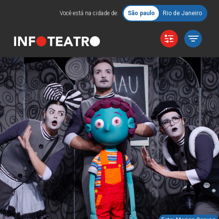
Você está na cidade de:
São paulo
Rio de Janeiro