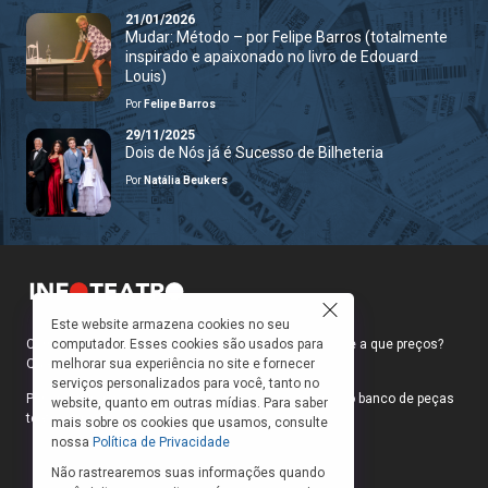
21/01/2026
Mudar: Método – por Felipe Barros (totalmente
inspirado e apaixonado no livro de Edouard
Louis)
Por
Felipe Barros
29/11/2025
Dois de Nós já é Sucesso de Bilheteria
Por
Natália Beukers
Este website armazena cookies no seu
computador. Esses cookies são usados para
Como faço para ir ao teatro? Onde compro ingressos e a que preços?
melhorar sua experiência no site e fornecer
Quais peças estão em cartaz?
serviços personalizados para você, tanto no
Para responder a essas e outras perguntas, criamos o banco de peças
website, quanto em outras mídias. Para saber
teatrais do INFOTEATRO.
mais sobre os cookies que usamos, consulte
nossa
Política de Privacidade
Não rastrearemos suas informações quando