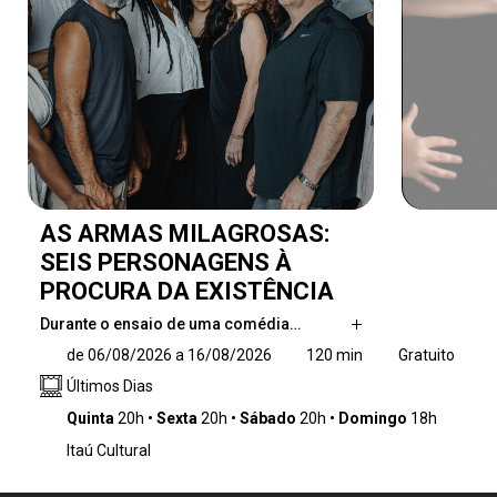
AS ARMAS MILAGROSAS:
SEIS PERSONAGENS À
PROCURA DA EXISTÊNCIA
Durante o ensaio de uma comédia…
Durante o ensaio de uma comédia de
de 06/08/2026 a 16/08/2026
120 min
Gratuito
Pirandello, um grupo de funcionários negros
Últimos Dias
do teatro interrompe a cena e reivindica o
direito de narrar a própria história. A partir
Quinta
20h
Sexta
20h
Sábado
20h
Domingo
18h
desse gesto, o espetáculo transforma o palco
Itaú Cultural
em campo simbólico de disputa entre
personagens/personas brancos e negros,