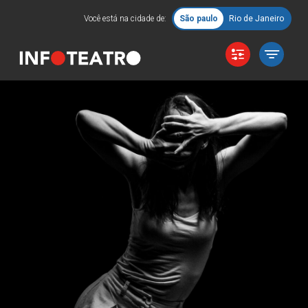
Você está na cidade de:
São paulo
Rio de Janeiro