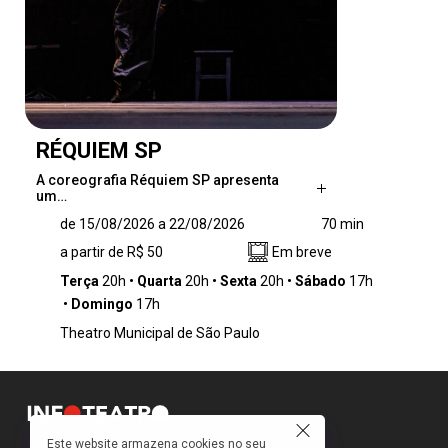
RÉQUIEM SP
A coreografia Réquiem SP apresenta
um…
A coreografia Réquiem SP apresenta um
de 15/08/2026 a 22/08/2026
70 min
desafio e um exercício que estabelece um
a partir de R$ 50
Em breve
diálogo entre distintas linhagens de dança,
como o balé, o jumpstyle e as danças urbanas
Terça
20h
Quarta
20h
Sexta
20h
Sábado
17h
e populares. A proposta investiga de maneira
Domingo
17h
provocativa as possibilidades de articulação
Theatro Municipal de São Paulo
entre corpos, contextos e manifestações
culturais, destacando as dinâmicas e a
singularidade de uma cidade como São Paulo.
Nesse cenário, o movimento do elenco vai
além da técnica, atuando como matéria para
explorar e compreender as interações do
Este website armazena cookies no seu