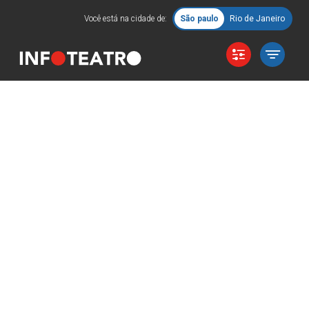
Você está na cidade de:
São paulo
Rio de Janeiro