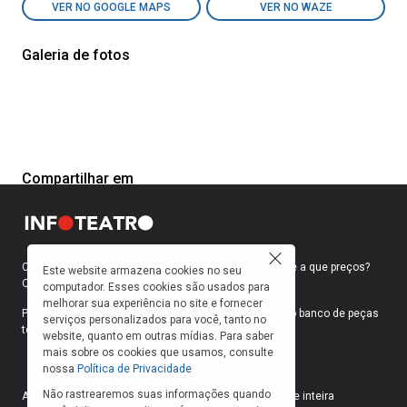
VER NO GOOGLE MAPS
VER NO WAZE
Galeria de fotos
Compartilhar em
Como faço para ir ao teatro? Onde compro ingressos e a que preços?
Este website armazena cookies no seu
Quais peças estão em cartaz?
computador. Esses cookies são usados para
melhorar sua experiência no site e fornecer
Para responder a essas e outras perguntas, criamos o banco de peças
serviços personalizados para você, tanto no
teatrais do INFOTEATRO.
website, quanto em outras mídias. Para saber
mais sobre os cookies que usamos, consulte
nossa
Política de Privacidade
Não rastrearemos suas informações quando
As informações das peças cadastradas no site são de inteira