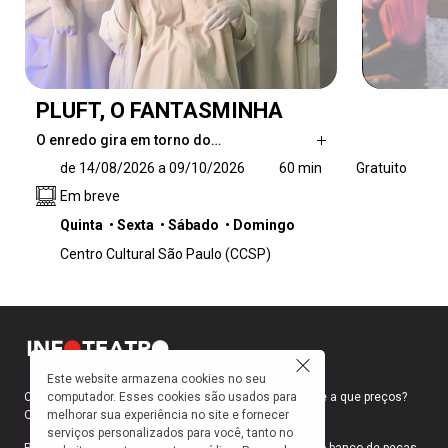
PLUFT, O FANTASMINHA
O enredo gira em torno do…
O enredo gira em torno do rapto da menina
de 14/08/2026 a 09/10/2026
60 min
Gratuito
Maribel pelo malvado pirata Perna-de-Pau,
Em breve
que a esconde no sótão de uma velha casa
abandonada para forçá-la a revelar a
Quinta
Sexta
Sábado
Domingo
localização de um tesouro escondido. É neste
Centro Cultural São Paulo (CCSP)
local que vive Pluft com sua mãe — famosa
por seus pastéis de vento — e seu Tio
Gerúndio, que passa o dia dormindo em um
baú. Ao encontrar Maribel, o fantasminha
precisará superar o seu pavor de pessoas para
ajudá-la a fugir.
Este website armazena cookies no seu
computador. Esses cookies são usados para
Como faço para ir ao teatro? Onde compro ingressos e a que preços?
melhorar sua experiência no site e fornecer
Quais peças estão em cartaz?
serviços personalizados para você, tanto no
Para responder a essas e outras perguntas, criamos o banco de peças