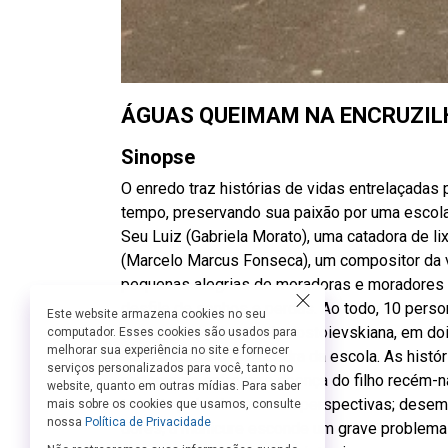
ÁGUAS QUEIMAM NA ENCRUZI
Sinopse
O enredo traz histórias de vidas entrelaçadas
tempo, preservando sua paixão por uma escola 
Seu Luiz (Gabriela Morato), uma catadora de l
(Marcelo Marcus Fonseca), um compositor da v
pequenas alegrias de moradoras e moradores
desfile de sonhos e perdas. Ao todo, 10 pers
Este website armazena cookies no seu
uma espécie de novela dostoievskiana, em dois
computador. Esses cookies são usados para
melhorar sua experiência no site e fornecer
suas casas e a rua/quadra da escola. As histór
serviços personalizados para você, tanto no
cartomante enfrenta a doença do filho recém-n
website, quanto em outras mídias. Para saber
transita pelos bares sem perspectivas; desem
mais sobre os cookies que usamos, consulte
nossa
Política de Privacidade
dores; a manicure esconde um grave problema