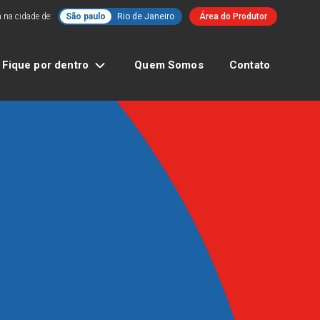
 na cidade de:
São paulo
Rio de Janeiro
Área do Produtor
Fique por dentro
Quem Somos
Contato