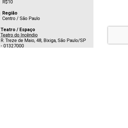
R$10
Região
Centro / São Paulo
Teatro / Espaço
Teatro do Incêndio
R. Treze de Maio, 48, Bixiga, São Paulo/SP
- 01327000
Estacionamento
Rua Treze de Maio, 47
Cafeteria
Sim
Telefone
(11) 2609-3730
E-mail
producao.teatrodoincendio@hotmail.com
Classificação indicativa