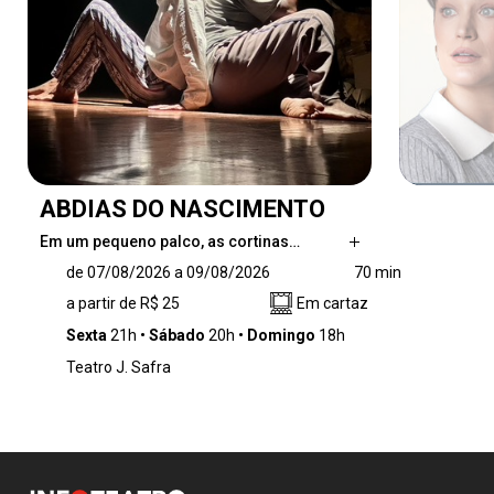
ABDIAS DO NASCIMENTO
Em um pequeno palco, as cortinas…
Em um pequeno palco, as cortinas ainda
de 07/08/2026 a 09/08/2026
70 min
fechadas, é o primeiro dia de ensaio de uma
a partir de R$ 25
Em cartaz
peça que pretende não apenas revisitar a
história de um dos maiores ícones da luta pela
Sexta
21h
Sábado
20h
Domingo
18h
igualdade racial no Brasil, mas também evocar
Teatro J. Safra
as emoções, os desafios e as vivências de
dois homens negros que, ali, representam a
memória viva de uma luta. Esse é o ponto de
partida do espetáculo “Abdias do Nascimento”.