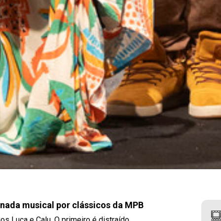
nada musical por clássicos da MPB
os Luca e Calu. O primeiro é distraído,