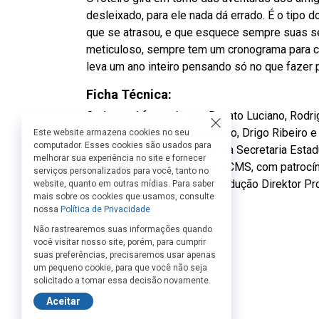
desleixado, para ele nada dá errado. É o tipo
que se atrasou, e que esquece sempre suas se
meticuloso, sempre tem um cronograma para c
leva um ano inteiro pensando só no que fazer
Ficha Técnica:
O elenco é formado por: Renato Luciano, Rodrig
Roston, Ráae, Yan Montenegro, Drigo Ribeiro e 
Este website armazena cookies no seu
computador. Esses cookies são usados para
O projeto é uma realização da Secretaria Esta
melhorar sua experiência no site e fornecer
Paulo, por meio do PROAC-ICMS, com patrocín
serviços personalizados para você, tanto no
Petrobras Premmia, uma produção Direktor Pr
website, quanto em outras mídias. Para saber
mais sobre os cookies que usamos, consulte
nossa
Política de Privacidade
Não rastrearemos suas informações quando
você visitar nosso site, porém, para cumprir
suas preferências, precisaremos usar apenas
um pequeno cookie, para que você não seja
solicitado a tomar essa decisão novamente.
Aceitar