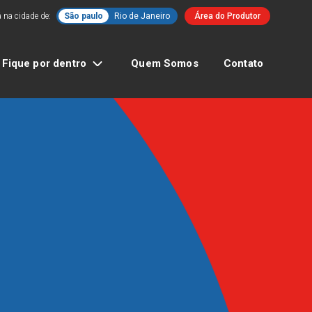
 na cidade de:
São paulo
Rio de Janeiro
Área do Produtor
Fique por dentro
Quem Somos
Contato