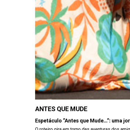
ANTES QUE MUDE
Espetáculo “Antes que Mude…”: uma jor
O roteiro gira em torno das aventuras dos amig