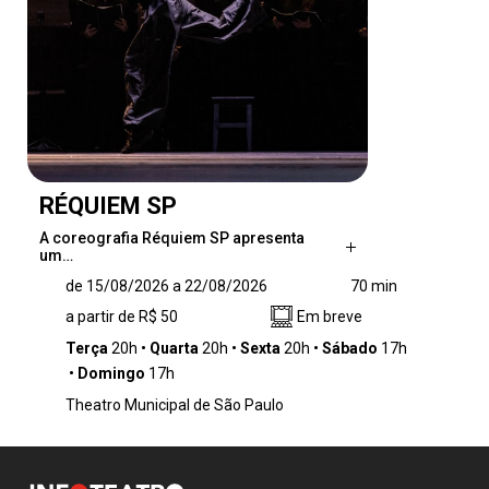
RÉQUIEM SP
A coreografia Réquiem SP apresenta
um…
A coreografia Réquiem SP apresenta um
de 15/08/2026 a 22/08/2026
70 min
desafio e um exercício que estabelece um
a partir de R$ 50
Em breve
diálogo entre distintas linhagens de dança,
como o balé, o jumpstyle e as danças urbanas
Terça
20h
Quarta
20h
Sexta
20h
Sábado
17h
e populares. A proposta investiga de maneira
Domingo
17h
provocativa as possibilidades de articulação
Theatro Municipal de São Paulo
entre corpos, contextos e manifestações
culturais, destacando as dinâmicas e a
singularidade de uma cidade como São Paulo.
Nesse cenário, o movimento do elenco vai