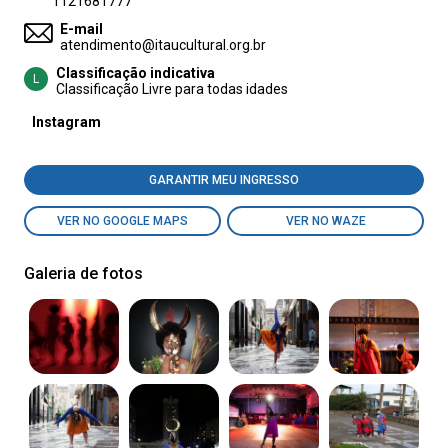
1121681777
E-mail
atendimento@itaucultural.org.br
Classificação indicativa
L
Classificação Livre para todas idades
Instagram
GARANTIR MEU INGRESSO
VER NO GOOGLE MAPS
VER NO WAZE
Galeria de fotos