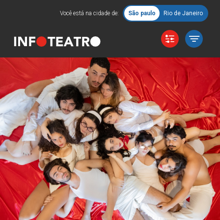
Você está na cidade de:
São paulo
Rio de Janeiro