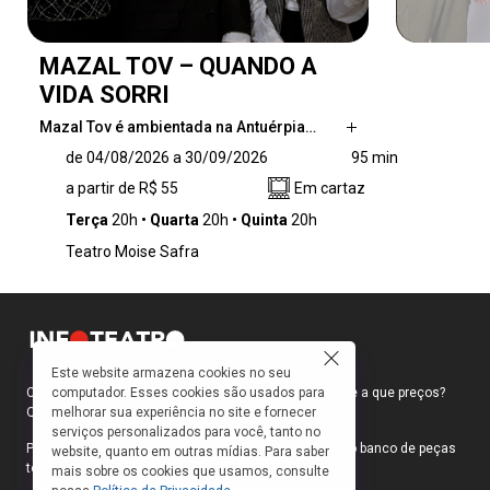
MAZAL TOV – QUANDO A
VIDA SORRI
Mazal Tov é ambientada na Antuérpia…
Mazal Tov é ambientada na Antuérpia dos
de 04/08/2026 a 30/09/2026
95 min
anos 1990 e acompanha a vida de Margot,
a partir de R$ 55
Em cartaz
uma estudante de línguas latinas e seu
namorado Nima, um refugiado iraniano.
Terça
20h
Quarta
20h
Quinta
20h
Quando Margot é contratada para auxiliar nas
Teatro Moise Safra
tarefas estudantis dos filhos dos Schneider,
uma família judia ortodoxa, ela se depara com
um universo de tradições e valores que a
desafiam a repensar suas próprias crenças.
Este website armazena cookies no seu
computador. Esses cookies são usados para
Como faço para ir ao teatro? Onde compro ingressos e a que preços?
melhorar sua experiência no site e fornecer
Quais peças estão em cartaz?
serviços personalizados para você, tanto no
Para responder a essas e outras perguntas, criamos o banco de peças
website, quanto em outras mídias. Para saber
teatrais do INFOTEATRO.
mais sobre os cookies que usamos, consulte