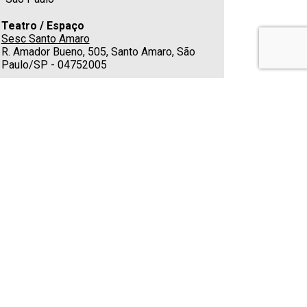
Teatro / Espaço
Sesc Santo Amaro
R. Amador Bueno, 505, Santo Amaro, São
Paulo/SP - 04752005
Estacionamento
No local
Cafeteria
Sim
Telefone
(11) 5541-4000
E-mail
relacionamento.santoamaro@sescsp.org.
br
Classificação indicativa
Classificação Livre para todas idades