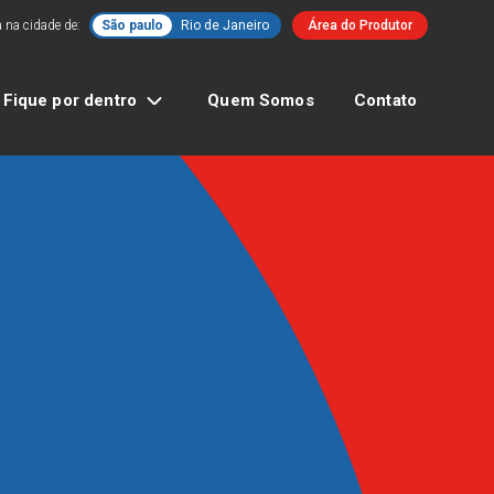
 na cidade de:
São paulo
Rio de Janeiro
Área do Produtor
Fique por dentro
Quem Somos
Contato