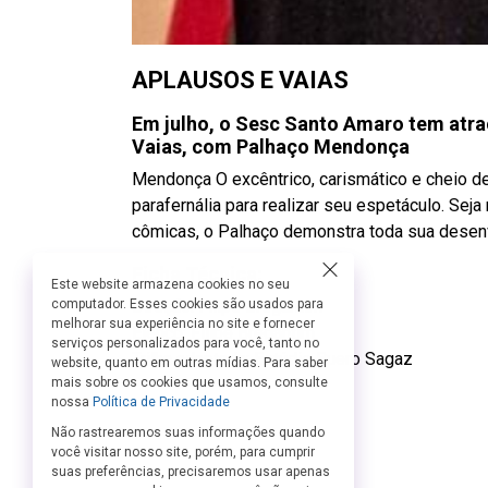
APLAUSOS E VAIAS
Em julho, o Sesc Santo Amaro tem atraç
Vaias, com Palhaço Mendonça
Mendonça O excêntrico, carismático e cheio d
parafernália para realizar seu espetáculo. Sej
cômicas, o Palhaço demonstra toda sua desenv
Ficha Técnica:
Este website armazena cookies no seu
Direção: Filipe Bregantim
computador. Esses cookies são usados para
melhorar sua experiência no site e fornecer
Elenco: Filipe Bregantim
serviços personalizados para você, tanto no
Trilha adaptada: Estúdio Buero Sagaz
website, quanto em outras mídias. Para saber
mais sobre os cookies que usamos, consulte
nossa
Política de Privacidade
Não rastrearemos suas informações quando
você visitar nosso site, porém, para cumprir
suas preferências, precisaremos usar apenas