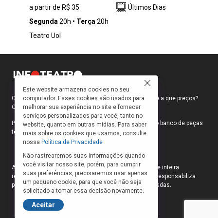
a partir de R$ 35
Últimos Dias
mãe de Jesus, o espetáculo “Em Nome da
Mãe” aborda a jornada íntima de uma jovem,
Segunda
20h
Terça
20h
pobre, não casada – e grávida, tendo por isso
Teatro Uol
sofrido os preconceitos de uma sociedade
conservadora, patriarcal e machista. A história
milenar, escrita por homens na Bíblia, aqui é
contada por sua protagonista antes de se
tornar a mãe do filho de Deus. Baseada na
Este website armazena cookies no seu
obra homônima do premiado autor italiano Erri
computador. Esses cookies são usados para
Como faço para ir ao teatro? Onde compro ingressos e a que preços?
de Luca, a peça foi concebida para o palco por
melhorar sua experiência no site e fornecer
Quais peças estão em cartaz?
Suzana Nascimento, que também estrela o
serviços personalizados para você, tanto no
monólogo, em sua primeira montagem no
Para responder a essas e outras perguntas, criamos o banco de peças
website, quanto em outras mídias. Para saber
Brasil.
teatrais do INFOTEATRO.
mais sobre os cookies que usamos, consulte
nossa
Política de Privacidade
Não rastrearemos suas informações quando
você visitar nosso site, porém, para cumprir
As informações das peças cadastradas no site são de inteira
suas preferências, precisaremos usar apenas
responsabilidade das produções. O Infoteatro não se responsabiliza
um pequeno cookie, para que você não seja
pela atualização das informações das peças cadastradas.
solicitado a tomar essa decisão novamente.
Aceitar