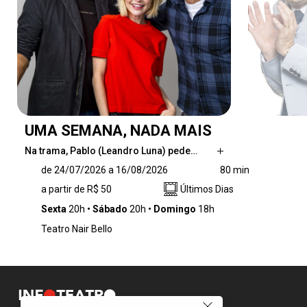
UMA SEMANA, NADA MAIS
Na trama, Pablo (Leandro Luna) pede…
Na trama, Pablo (Leandro Luna) pede ao seu
de 24/07/2026 a 16/08/2026
80 min
melhor amigo Martín (Beto Schultz) que vá
a partir de R$ 50
Últimos Dias
morar com ele e sua namorada Sofía
(Julianne Trevisol). O objetivo é claro:
Sexta
20h
Sábado
20h
Domingo
18h
desestabilizar a relação para provocar o fim
Teatro Nair Bello
do namoro. O plano se estende por uma
semana – tempo suficiente para expor
fragilidades, egoísmos e contradições dos três
personagens. A convivência forçada serve de
pano de fundo para discutir os limites dos