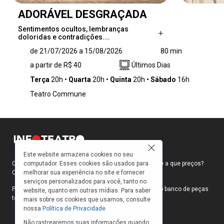
ADORÁVEL DESGRAÇADA
Sentimentos ocultos, lembranças
doloridas e contradições.…
Sentimentos ocultos, lembranças doloridas e
de 21/07/2026 a 15/08/2026
80 min
contradições. O espectador é convidado a
a partir de R$ 40
Últimos Dias
embarcar com Guta em uma jornada de
autodescoberta e redenção, quando o
Terça
20h
Quarta
20h
Quinta
20h
Sábado
16h
passado bate à sua porta porta.
Teatro Commune
Este website armazena cookies no seu
computador. Esses cookies são usados para
Como faço para ir ao teatro? Onde compro ingressos e a que preços?
melhorar sua experiência no site e fornecer
Quais peças estão em cartaz?
serviços personalizados para você, tanto no
Para responder a essas e outras perguntas, criamos o banco de peças
website, quanto em outras mídias. Para saber
teatrais do INFOTEATRO.
mais sobre os cookies que usamos, consulte
nossa
Política de Privacidade
Não rastrearemos suas informações quando