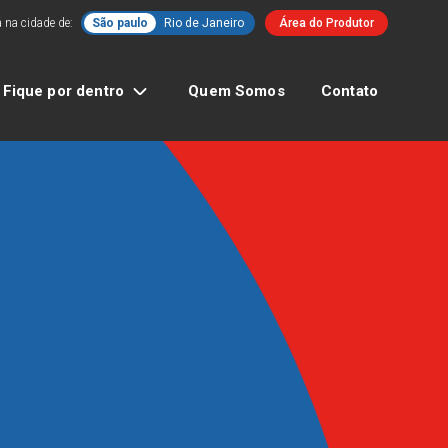
 na cidade de:
São paulo
Rio de Janeiro
Área do Produtor
Fique por dentro
Quem Somos
Contato