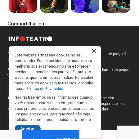
Compartilhar em
Como faço para ir ao teatro? Onde compro ingressos e a que preços?
Este website armazena cookies no seu
Quais peças estão em cartaz?
computador. Esses cookies são usados para
melhorar sua experiência no site e fornecer
Para responder a essas e outras perguntas, criamos o banco de peças
serviços personalizados para você, tanto no
teatrais do INFOTEATRO.
website, quanto em outras mídias. Para saber
mais sobre os cookies que usamos, consulte
nossa
Política de Privacidade
Não rastrearemos suas informações quando
As informações das peças cadastradas no site são de inteira
você visitar nosso site, porém, para cumprir
responsabilidade das produções. O Infoteatro não se responsabiliza
suas preferências, precisaremos usar apenas
pela atualização das informações das peças cadastradas.
um pequeno cookie, para que você não seja
solicitado a tomar essa decisão novamente.
Aceitar